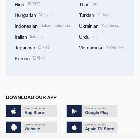
हिन्दी
ไทย
Hindi
Thai
Magyar
Türkçe
Hungarian
Turkish
Bahasa Indonesia
Українська
Indonesian
Ukrainian
Italiano
اردو
Italian
Urdu
日本語
Tiếng Việt
Japanese
Vietnamese
한국어
Korean
DOWNLOAD OUR APP