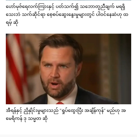
ဟော်မုဇ်ရေလက်ကြားနှင့် ပတ်သက်၍ သဘောတူညီချက် မရရှိ
သေးဘဲ သက်ဆိုင်ရာ စေ့စပ်ဆွေးနွေးမှုများတွင် ပါဝင်နေဆဲဟု ထ
ရမ့် ဆို
အီရန်နှင့် ညှိနှိုင်းမှုများသည် "ရှုပ်ထွေးပြီး အချိန်ကုန်" မည်ဟု အ
မေရိကန် ဒု သမ္မတ ဆို