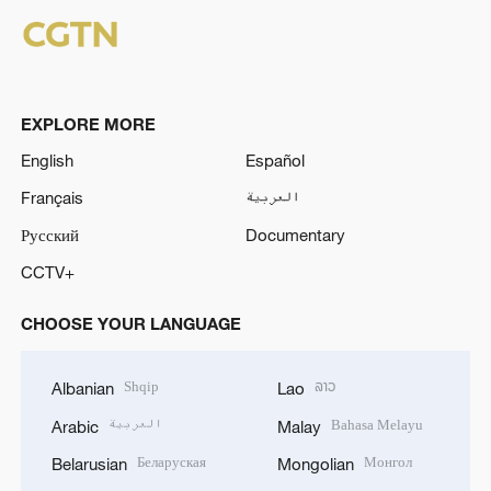
EXPLORE MORE
English
Español
Français
العربية
Русский
Documentary
CCTV+
CHOOSE YOUR LANGUAGE
Shqip
ລາວ
Albanian
Lao
العربية
Bahasa Melayu
Arabic
Malay
Беларуская
Монгол
Belarusian
Mongolian