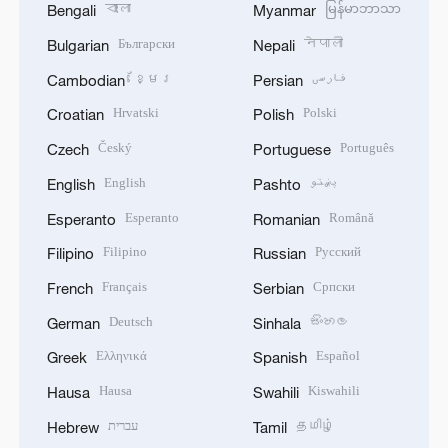
বাংলা
မြန်မာဘာသာ
Bengali
Myanmar
Български
नेपाली
Bulgarian
Nepali
ខ្មែរ
فارسی
Cambodian
Persian
Hrvatski
Polski
Croatian
Polish
Český
Português
Czech
Portuguese
English
پښتو
English
Pashto
Esperanto
Română
Esperanto
Romanian
Filipino
Русский
Filipino
Russian
Français
Српски
French
Serbian
Deutsch
සිංහල
German
Sinhala
Ελληνικά
Español
Greek
Spanish
Hausa
Kiswahili
Hausa
Swahili
עברית
தமிழ்
Hebrew
Tamil