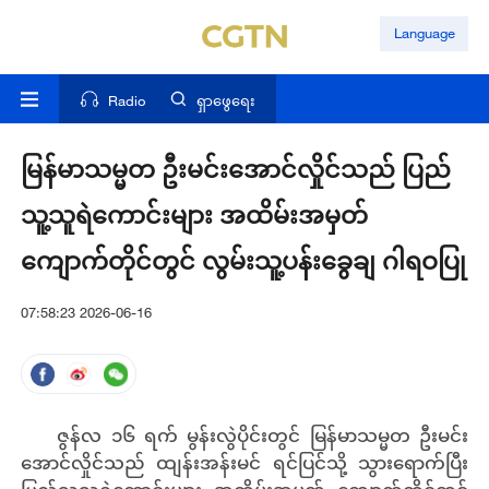
Language
Radio
ရှာဖွေရေး
မြန်မာသမ္မတ ဦးမင်းအောင်လှိုင်သည် ပြည်
သူ့သူရဲကောင်းများ အထိမ်းအမှတ်
ကျောက်တိုင်တွင် လွမ်းသူ့ပန်းခွေချ ဂါရဝပြု
07:58:23 2026-06-16
ဇွန်လ ၁၆ ရက် မွန်းလွဲပိုင်းတွင် မြန်မာသမ္မတ ဦးမင်း
အောင်လှိုင်သည် ထျန်းအန်းမင် ရင်ပြင်သို့ သွားရောက်ပြီး