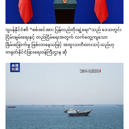
ဂျပန်နိုင်ငံ၏ “စစ်အင်အား ပြန်လည်တိုးချဲ့ရေး”သည် ဒေသတွင်း
ငြိမ်းချမ်းရေးနှင့် တည်ငြိမ်ရေးအတွက် လက်တွေ့ကျသော
ခြိမ်းခြောက်မှု ဖြစ်လာနေသဖြင့် အထူးသတိထားသင့်သည်ဟု
တရုတ်နိုင်ငံခြားရေးဝန်ကြီးဌာန ဆို