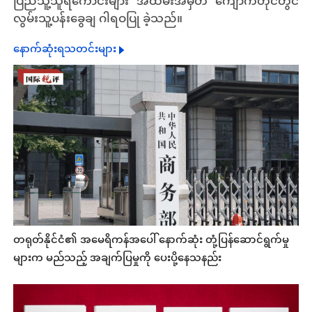
ပြည်သူ့သူရဲကောင်းများ အထိမ်းအမှတ် ကျောက်တိုင်တွင်
လွမ်းသူ့ပန်းခွေချ ဂါရဝပြု ခဲ့သည်။
နောက်ဆုံးရသတင်းများ
တရုတ်နိုင်ငံ၏ အမေရိကန်အပေါ် နောက်ဆုံး တုံ့ပြန်ဆောင်ရွက်မှု
များက မည်သည့် အချက်ပြမှုကို ပေးပို့နေသနည်း