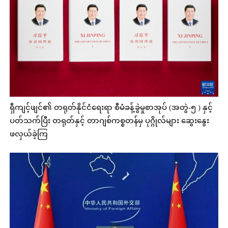
ရှီကျင့်ဖျင်၏ တရုတ်နိုင်ငံရေးရာ စီမံခန့်ခွဲမှုစာအုပ် (အတွဲ-၅ ) နှင့်
ပတ်သက်ပြီး တရုတ်နှင့် တာဂျစ်ကစ္စတန်မှ ပုဂ္ဂိုလ်များ ဆွေးနွေး
ဖလှယ်ခဲ့ကြ